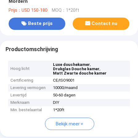
Mordern
Prijs：USD 150-180
MOQ：1*20ft
Beste prijs
Contact nu
Productomschrijving
,
Luxe douchekamer
Hoog licht
,
Drukglas Douche kamer
Matt Zwarte douche kamer
Certificering
CE/ISO9001
Levering vermogen
10000/maand
Levertijd
50-60 dagen
Merknaam
DIY
Min. bestelaantal
1*20ft
Bekijk meer