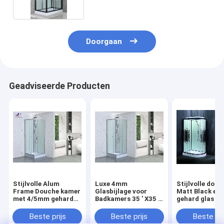
Doorgaan
Geadviseerde Producten
Stijlvolle Alum
Luxe 4mm
Stijlvolle dou
Frame Douche kamer
Glasbijlage voor
Matt Black en
met 4/5mm gehard
Badkamers 35 ' X35 '
gehard glas vo
glas voor modern en
X85“
duurzaamheid
duurzaam
Beste prijs
Beste prijs
Beste pri