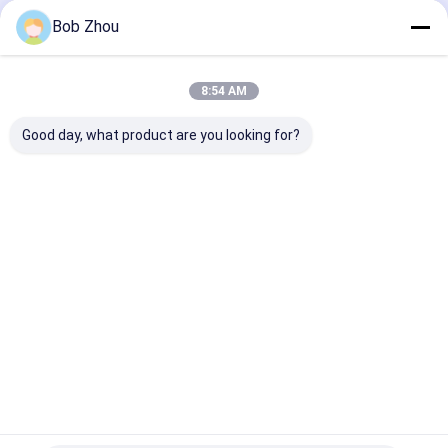
Bob Zhou
Thuis
Ongeveer
Contacteer
Desktop
ons
ons
Site
8:54 AM
Sitemap
Privacybeleid
Kwaliteit
Douchecabine
China Fabriek.Copyright © 2026 Hangzhou
Good day, what product are you looking for?
Aidele Sanitary Ware Co., Ltd.. All Rights Reserved.
Huis
Producten
Video's