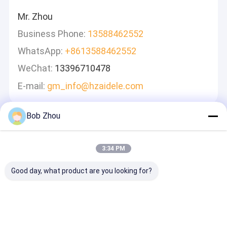
Mr. Zhou
Business Phone:
13588462552
WhatsApp:
+8613588462552
WeChat:
13396710478
E-mail:
gm_info@hzaidele.com
Bob Zhou
Laat Een Bericht Achter
We Zullen Snel Antwoorden
3:34 PM
Good day, what product are you looking for?