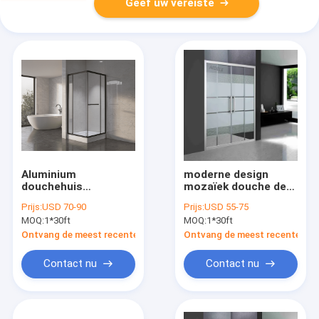
Geef uw vereiste
Aluminium
moderne design
douchehuis
mozaïek douche deur
Badkamer met
met aluminium frame
Prijs:
USD 70-90
Prijs:
USD 55-75
opvouwbare deur
MOQ:
1*30ft
MOQ:
1*30ft
Ontvang de meest recente Prijs
Ontvang de meest recente Prij
Contact nu
Contact nu