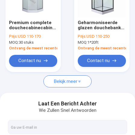
VR-show
Over ons
Premium complete
Geharmoniseerde
douchecabinecabine
glazen douchebank
Fabriekstocht
voor moderne
met afgesloten
Prijs:
USD 110-170
Prijs:
USD 110-250
badkamers
ruimte, die meer
MOQ:
30 stuks
MOQ:
1*20ft
privacy en
Kwaliteitscontrole
geluidsreductie biedt
Ontvang de meest recente Prijs
Ontvang de meest recente Prij
in
gemeenschappelijke
Neem contact met ons op
Contact nu
Contact nu
badkamers
Nieuws
Bekijk meer
Douchecabine
Laat Een Bericht Achter
We Zullen Snel Antwoorden
Eenvoudige Doucheruimte
douchebijlage