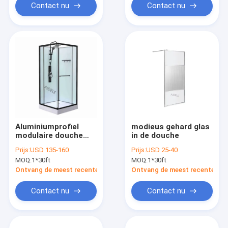
Contact nu
Contact nu
Aluminiumprofiel
modieus gehard glas
modulaire douche
in de douche
badkamer met
Prijs:
USD 135-160
Prijs:
USD 25-40
gehard glas
MOQ:
1*30ft
MOQ:
1*30ft
Ontvang de meest recente Prijs
Ontvang de meest recente Prij
Contact nu
Contact nu