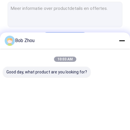
DOUCHE SCHERM
douche deur
Hoek glijkamer
Doorgaan
Bob Zhou
10:03 AM
Onze Categorieën
Good day, what product are you looking for?
Douchecabine
Eenvoudige
douchebijlage
Doucheruimte