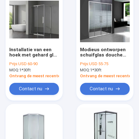
Installatie van een
Modieus ontworpen
hoek met gehard glas
schuifglas douche
douchegesloten
deur
Prijs:
USD 60-90
Prijs:
USD 55-75
ruimtebesparend
MOQ:
1*30ft
MOQ:
1*30ft
ontwerp geschikt
voor kleine
Ontvang de meest recente Prijs
Ontvang de meest recente Prij
badkamers
Contact nu
Contact nu
Huis
Producten
Video's