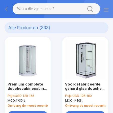
Alle Producten
(333)
Premium complete
Voorgefabriceerde
douchecabinecabine
gehard glas douche
voor moderne
kamer voor
Prijs:
USD 120-165
Prijs:
USD 125-160
badkamers
badkamer nat-droog
MOQ:
1*30ft
MOQ:
1*30ft
scheiding
Ontvang de meest recente Prijs
Ontvang de meest recente Prij