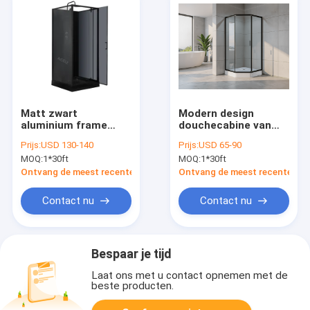
Matt zwart
Modern design
aluminium frame
douchecabine van
douche behuizing
gehard glas met
Prijs:
USD 130-140
Prijs:
USD 65-90
met ABS bak
onderbak
MOQ:
1*30ft
MOQ:
1*30ft
Ontvang de meest recente Prijs
Ontvang de meest recente Prij
Contact nu
Contact nu
Bespaar je tijd
Laat ons met u contact opnemen met de
beste producten.