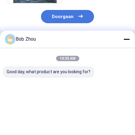
Doorgaan
Bob Zhou
Geadviseerde Producten
10:25 AM
Good day, what product are you looking for?
Stijlvolle Alum
Luxe 4mm
Stijlvolle dou
Frame Douche kamer
Glasbijlage voor
Matt Black en
met 4/5mm gehard
Badkamers 35 ' X35 '
gehard glas vo
glas voor modern en
X85“
duurzaamheid
duurzaam
Beste prijs
Beste prijs
Beste pri