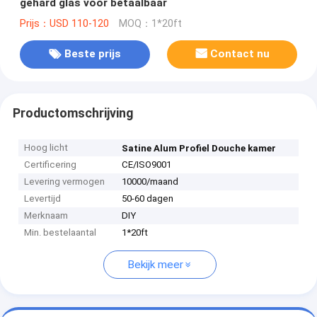
gehard glas voor betaalbaar
Prijs：USD 110-120
MOQ：1*20ft
Beste prijs
Contact nu
Productomschrijving
Hoog licht
Satine Alum Profiel Douche kamer
Certificering
CE/ISO9001
Levering vermogen
10000/maand
Levertijd
50-60 dagen
Merknaam
DIY
Min. bestelaantal
1*20ft
Bekijk meer