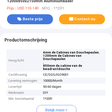
1200x850x2150mm Aluminiumkader
Prijs：USD 110-140
MOQ：1*20ft
Beste prijs
Contact nu
Productomschrijving
,
4mm de Cabines van Douchepeulen
1200mm de Cabines van
Douchepeulen
Hoog licht
,
850mm de cabine van de
kwadrantdouche
Certificering
CE/SGS/ISO9001
Levering vermogen
10000/Month
Levertijd
50-60 dagen
Merknaam
DIY
Min. bestelaantal
1*20ft
Bekijk meer