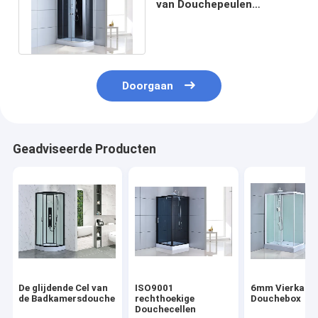
van Douchepeulen
1200x850x2150mm
Aluminiumkader
Doorgaan
Geadviseerde Producten
De glijdende Cel van
ISO9001
6mm Vierkant
de Badkamersdouche
rechthoekige
Douchebox
Douchecellen