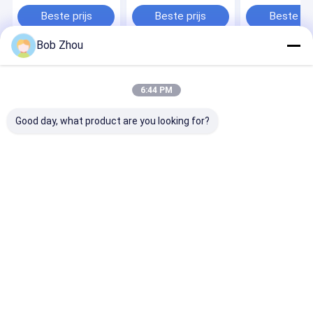
Beste prijs
Beste prijs
Beste pri
Bob Zhou
Thuis
Ongeveer
Contacteer
Desktop
ons
ons
Site
6:44 PM
Sitemap
Privacybeleid
Kwaliteit
Douchecabine
China Fabriek.Copyright © 2026 Hangzhou
Good day, what product are you looking for?
Aidele Sanitary Ware Co., Ltd.. All Rights Reserved.
Huis
Producten
Video's