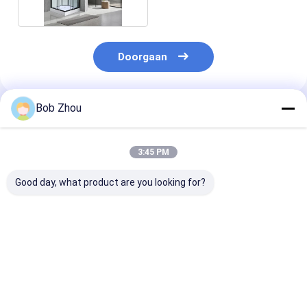
Doorgaan
Bob Zhou
Geadviseerde Producten
3:45 PM
Good day, what product are you looking for?
De glijdende Cel van
ISO9001
6mm Vierkant
de Badkamersdouche
rechthoekige
Douchebox
Douchecellen
Beste prijs
Beste prijs
Beste pri