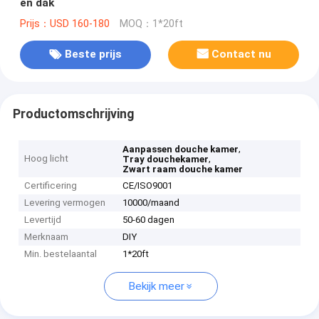
en dak
Prijs：USD 160-180
MOQ：1*20ft
Beste prijs
Contact nu
Productomschrijving
,
Aanpassen douche kamer
Hoog licht
,
Tray douchekamer
Zwart raam douche kamer
Certificering
CE/ISO9001
Levering vermogen
10000/maand
Levertijd
50-60 dagen
Merknaam
DIY
Min. bestelaantal
1*20ft
Bekijk meer