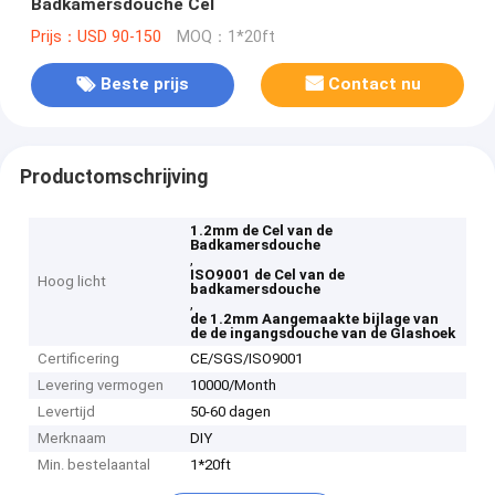
Badkamersdouche Cel
Prijs：USD 90-150
MOQ：1*20ft
Beste prijs
Contact nu
Productomschrijving
1.2mm de Cel van de
Badkamersdouche
,
ISO9001 de Cel van de
Hoog licht
badkamersdouche
,
de 1.2mm Aangemaakte bijlage van
de de ingangsdouche van de Glashoek
Certificering
CE/SGS/ISO9001
Levering vermogen
10000/Month
Levertijd
50-60 dagen
Merknaam
DIY
Min. bestelaantal
1*20ft