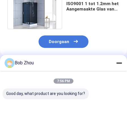
ISO9001 1 tot 1.2mm het
Aangemaakte Glas van
de Badkamersdouche
Cel
Doorgaan
Bob Zhou
Geadviseerde Producten
7:56 PM
Good day, what product are you looking for?
Stijlvolle Alum
Luxe 4mm
Stijlvolle dou
Frame Douche kamer
Glasbijlage voor
Matt Black en