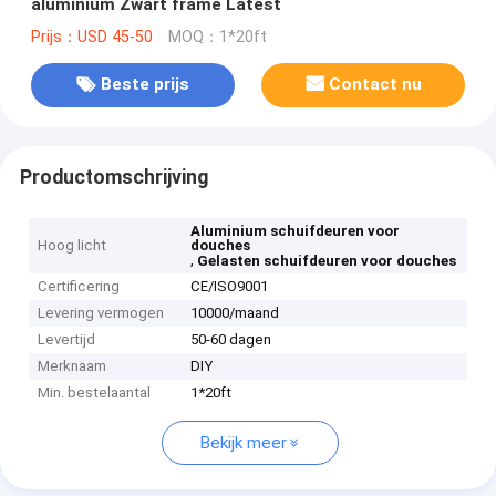
aluminium Zwart frame Latest
Prijs：USD 45-50
MOQ：1*20ft
Beste prijs
Contact nu
Productomschrijving
Aluminium schuifdeuren voor
Hoog licht
douches
,
Gelasten schuifdeuren voor douches
Certificering
CE/ISO9001
Levering vermogen
10000/maand
Levertijd
50-60 dagen
Merknaam
DIY
Min. bestelaantal
1*20ft
Bekijk meer