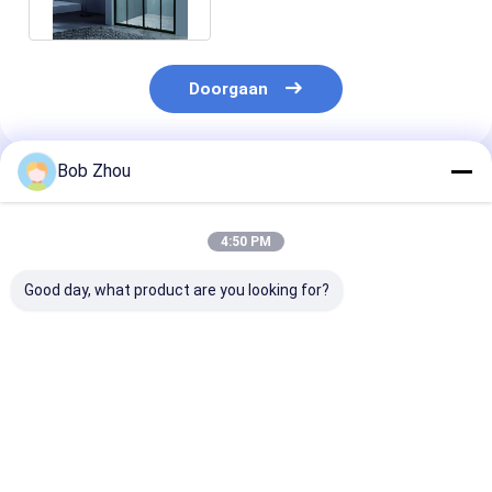
Latest
Doorgaan
Bob Zhou
Geadviseerde Producten
4:50 PM
Good day, what product are you looking for?
6mm Douchecel Met
800x800x1900mm
Glijdende Fram
alle accomodatie
Douchecabine Met
Deur 900mm v
alle accomodatie
Spildouche
Aluminiumkad
Beste prijs
Beste prijs
Beste pri