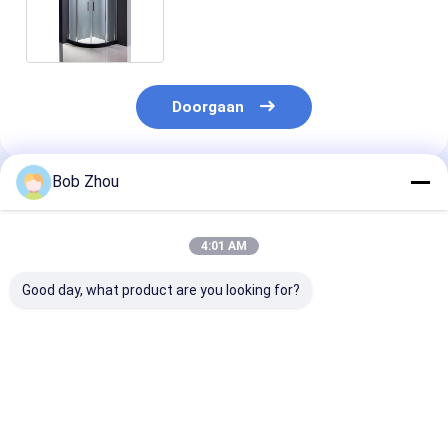
Bijlage 6mm
Doorgaan
Bob Zhou
Geadviseerde Producten
4:01 AM
Good day, what product are you looking for?
De Cabine van de de
Van de de
De Kleine
Hoekdouche van het
Douchebijlage van
Badkamerss va
aluminiumkader
het badkamers Wit
Douchecellen 
Kwadrant het
alle accomoda