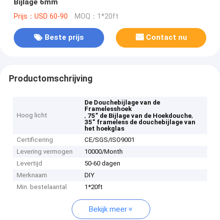
Bijlage 6mm
Prijs：USD 60-90
MOQ：1*20ft
Beste prijs
Contact nu
Productomschrijving
De Douchebijlage van de
Framelesshoek
Hoog licht
,
,
75“ de Bijlage van de Hoekdouche
35“ frameless de douchebijlage van
het hoekglas
Certificering
CE/SGS/ISO9001
Levering vermogen
10000/Month
Levertijd
50-60 dagen
Merknaam
DIY
Min. bestelaantal
1*20ft
Bekijk meer