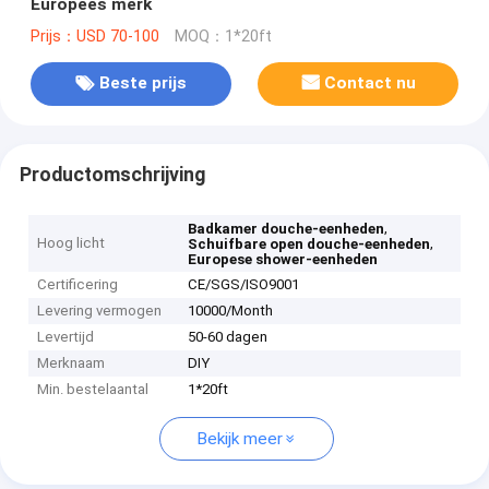
Europees merk
Prijs：USD 70-100
MOQ：1*20ft
Beste prijs
Contact nu
Productomschrijving
,
Badkamer douche-eenheden
Hoog licht
,
Schuifbare open douche-eenheden
Europese shower-eenheden
Certificering
CE/SGS/ISO9001
Levering vermogen
10000/Month
Levertijd
50-60 dagen
Merknaam
DIY
Min. bestelaantal
1*20ft
Bekijk meer