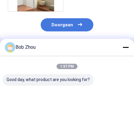
merk
Doorgaan
Bob Zhou
Geadviseerde Producten
1:57 PM
Good day, what product are you looking for?
De duidelijke
ISO9001 47 Duim X
Duurzame bad
Glijdende Deuren van
Deur 6mm van de 55
douche hutten
de Glasdouche
Duim Glijdende
moderne indust
1200×1400mm
Douche
traditionele
Zilveren
compleet
Beste prijs
Beste prijs
Beste pri
Aluminiumkader