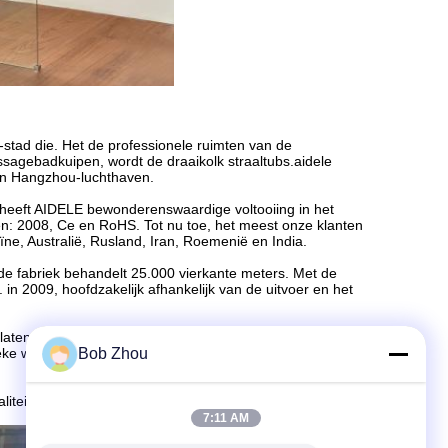
stad die. Het de professionele ruimten van de
sagebadkuipen, wordt de draaikolk straaltubs.aidele
an Hangzhou-luchthaven.
, heeft AIDELE bewonderenswaardige voltooiing in het
en: 2008, Ce en RoHS. Tot nu toe, het meest onze klanten
ne, Australië, Rusland, Iran, Roemenië en India.
 de fabriek behandelt 25.000 vierkante meters. Met de
. in 2009, hoofdzakelijk afhankelijk van de uitvoer en het
laten onze unieke ontwerp en beroepservaring in de
eke werk van hoogte - kwaliteitsproducten aan klanten te
Bob Zhou
waliteitsleven en gezondheid samen met klanten.
7:11 AM