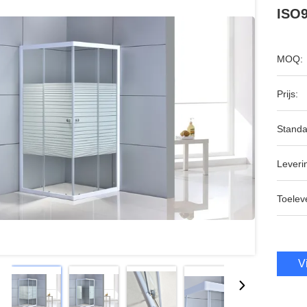
ISO9
MOQ:
Prijs:
Standa
Leveri
Toeleve
V