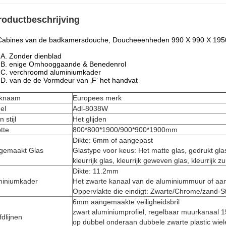
roductbeschrijving
Cabines van de badkamersdouche, Doucheeenheden 990 X 990 X 19
A. Zonder dienblad
B. enige Omhooggaande & Benedenrol
C. verchroomd aluminiumkader
D. van de de Vormdeur van ‚F‘ het handvat
knaam
Europees merk
el
Adl-8038W
 stijl
Het glijden
tte
800*800*1900/900*900*1900mm
Dikte: 6mm of aangepast
gemaakt Glas
Glastype voor keus: Het matte glas, gedrukt glas,
kleurrijk glas, kleurrijk geweven glas, kleurrijk z
Dikte: 11.2mm
miniumkader
Het zwarte kanaal van de aluminiummuur of aa
Oppervlakte die eindigt: Zwarte/Chrome/zand-St
6mm aangemaakte veiligheidsbril
zwart aluminiumprofiel, regelbaar muurkanaal
dlijnen
op dubbel onderaan dubbele zwarte plastic wiel