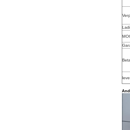
Verp
Lad
MO
Gar
Beta
leve
And