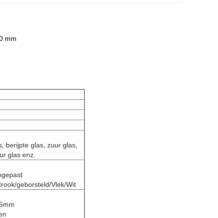
50 mm
 berijpte glas, zuur glas,
uur glas enz.
ngepast
rook/geborsteld/Vlek/Wit
 15mm
en