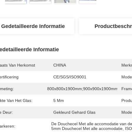
Gedetailleerde Informatie
Productbeschr
edetailleerde Informatie
laats Van Herkomst
CHINA
Merk
rtificering
CE/SGS/ISO9001
Mode
fmeting:
800x800x1900mm;900x900x1900mm;1000x
Fram
kte Van Het Glas:
5 Mm
Produ
e Deur:
Gekleurd Gehard Glas
Model
De Douchecel Met alle accomodatie van de
arkeren:
5mm Douchecel Met alle accomodatie
, 
ISO