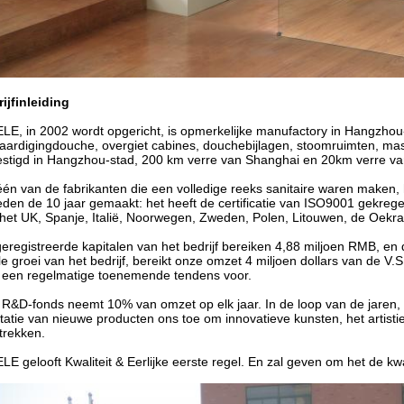
ijfinleiding
LE, in 2002 wordt opgericht, is opmerkelijke manufactory in Hangzhou-
aardigingdouche, overgiet cabines, douchebijlagen, stoomruimten, mas
stigd in Hangzhou-stad, 200 km verre van Shanghai en 20km verre v
één van de fabrikanten die een volledige reeks sanitaire waren maken
eden de 10 jaar gemaakt: het heeft de certificatie van ISO9001 gekreg
het UK, Spanje, Italië, Noorwegen, Zweden, Polen, Litouwen, de Oekraï
eregistreerde kapitalen van het bedrijf bereiken 4,88 miljoen RMB, en
le groei van het bedrijf, bereikt onze omzet 4 miljoen dollars van de V.S
t een regelmatige toenemende tendens voor.
R&D-fonds neemt 10% van omzet op elk jaar. In de loop van de jaren, 
tatie van nieuwe producten ons toe om innovatieve kunsten, het artisti
trekken.
LE gelooft Kwaliteit & Eerlijke eerste regel. En zal geven om het de k