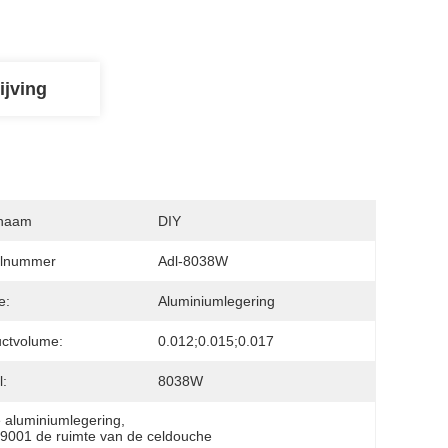
ijving
naam
DIY
lnummer
Adl-8038W
1000x1900mm
e:
Aluminiumlegering
ctvolume:
0.012;0.015;0.017
:
8038W
 aluminiumlegering
, 
9001 de ruimte van de celdouche