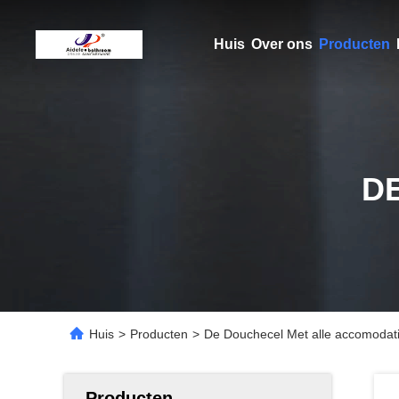
Huis
Over ons
Producten
D
Huis
>
Producten
>
De Douchecel Met alle accomodat
Producten