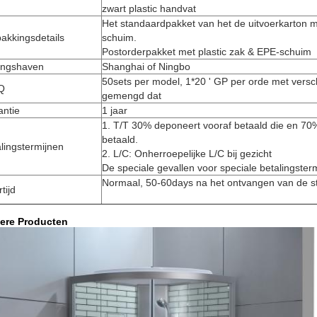
zwart plastic handvat
Het standaardpakket van het de uitvoerkarton m
akkingsdetails
schuim.
Postorderpakket met plastic zak & EPE-schuim
ingshaven
Shanghai of Ningbo
50sets per model, 1*20 ' GP per orde met versc
Q
gemengd dat
antie
1 jaar
1. T/T 30% deponeert vooraf betaald die en 70%
betaald.
lingstermijnen
2. L/C: Onherroepelijke L/C bij gezicht
De speciale gevallen voor speciale betalingster
Normaal, 50-60days na het ontvangen van de st
rtijd
ere Producten