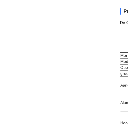
P
De 
Mer
Mod
Open
groo
Aan
Alu
Hoof