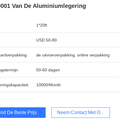
001 Van De Aluminiumlegering
1*20ft
USD 50-80
ardverpakking:
de uitvoerverpakking. online verpakking
ngstermijn:
50-60 dagen
ringskapaciteit:
10000/Month
ind De Beste Prijs
Neem Contact Met Ons Op