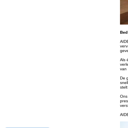
Bedr
AIDE
verv
geve
Als 
verl
van 
De g
snel
stel
Ons 
pres
vers
AIDE