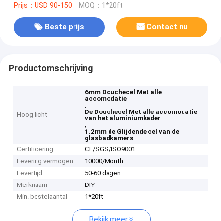
Prijs：USD 90-150
MOQ：1*20ft
Beste prijs
Contact nu
Productomschrijving
6mm Douchecel Met alle
accomodatie
,
De Douchecel Met alle accomodatie
Hoog licht
van het aluminiumkader
,
1.2mm de Glijdende cel van de
glasbadkamers
Certificering
CE/SGS/ISO9001
Levering vermogen
10000/Month
Levertijd
50-60 dagen
Merknaam
DIY
Min. bestelaantal
1*20ft
Bekijk meer