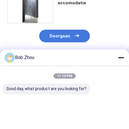
accomodatie
Doorgaan
Bob Zhou
Geadviseerde Producten
11:10 PM
Good day, what product are you looking for?
800x800x1900mm
Glijdende Frameless-
Modulaire pre
Douchecabine Met
Deur 900mm van de
badkamer dou
alle accomodatie
Spildouche
behuizing